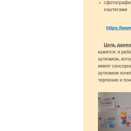
сфотографир
хэштегами 
https://w
Цель данн
кажется: и ре
аутизмом, кот
имеет сенсорны
аутизмом хоче
терпение и по