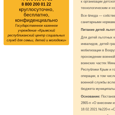
к организации детск
8 800 200 01 22
технологическим и х
круглосуточно,
бесплатно,
Все блюда — собствен
конфиденциально
санитарными нормам
Государственное казенное
Питание детей льго
учреждение «Крымский
республиканский центр социальных
Для детей льготных к
служб для семьи, детей и молодежи»
инвалидов, детей гр
мобилизации в Воору
прохождении военной
воинских частях Мин
Республики Крым и г
операции, в том числ
военной службы всле
бюджета муниципальн
Основание:
Постанов
2865-п «О внесении 
18.02.2021 №220-п «О