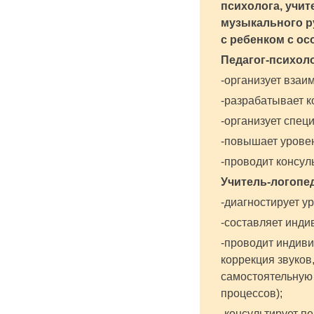
психолога, учит
музыкального ру
с ребенком с о
Педагог-психоло
-организует взаи
-разрабатывает 
-организует спец
-повышает уровен
-проводит консул
Учитель-логопе
-диагностирует у
-составляет инди
-проводит индиви
коррекция звуков
самостоятельную
процессов);
-консультирует п