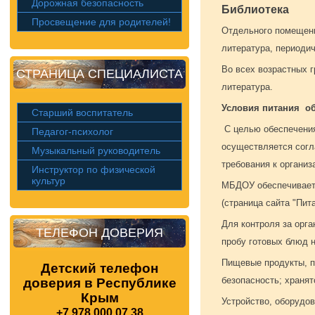
Дорожная безопасность
Библиотека
Просвещение для родителей!
Отдельного помещени
литература, периодич
Во всех возрастных 
СТРАНИЦА СПЕЦИАЛИСТА
литература.
Условия питания о
Старший воспитатель
С целью обеспечения
Педагог-психолог
осуществляется согл
Музыкальный руководитель
требования к органи
Инструктор по физической
культур
МБДОУ обеспечивает 
(страница сайта "Пит
Для контроля за орг
ТЕЛЕФОН ДОВЕРИЯ
пробу готовых блюд 
Пищевые продукты, п
Детский телефон
безопасность; храня
доверия в Республике
Крым
Устройство, оборудо
+7 978 000 07 38