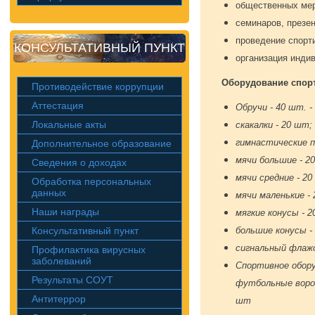
общественных мер
семинаров, презен
проведение спорт
КОНСУЛЬТАТИВНЫЙ ПУНКТ
организация инди
Оборудование спорт
Противодействие коррупции
Аттестация
Обручи - 40 шт. -
Локальные акты
скакалки - 20 шт; 
гимнастические п
Дополнительное образование
мячи большие - 2
Сведения о доходах
мячи средние - 2
Обработка персональных
данных
мячи маленькие -
Наши награды
мягкие конусы - 2
Консультативный пункт
большие конусы -
сигнальный флаж
Профилактика вирусных
заболеваний
Спортивное оборуд
Результаты СОУТ
футбольные ворот
Антитеррор
шт