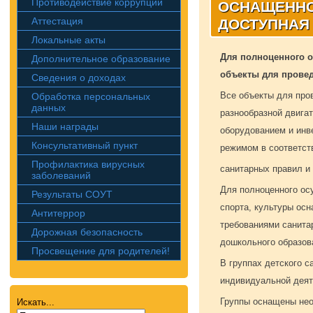
Противодействие коррупции
ОСНАЩЕННО
Аттестация
ДОСТУПНАЯ 
Локальные акты
Для полноценного 
Дополнительное образование
объекты для провед
Сведения о доходах
Все объекты для пров
Обработка персональных
данных
разнообразной двига
Наши награды
оборудованием и инв
Консультативный пункт
режимом в соответст
Профилактика вирусных
санитарных правил и
заболеваний
Для полноценного ос
Результаты СОУТ
спорта, культуры ос
Антитеррор
требованиями санита
Дорожная безопасность
дошкольного образов
Просвещение для родителей!
В группах детского 
индивидуальной деяте
Группы оснащены не
Искать...