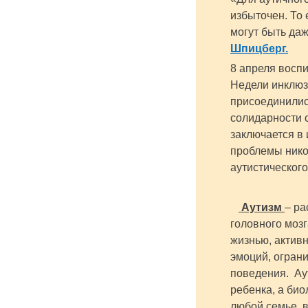
избыточен. То 
могут быть да
Шпицберг
.
8 апреля восп
Недели инклюз
присоединилис
солидарности 
заключается в
проблемы нико
аутистического
Аутизм
– ра
головного моз
жизнью, актив
эмоций, огран
поведения. Аут
ребенка, а био
любой семье, в