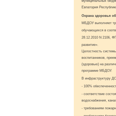
муниципальных бюдже
Евпатория Республик
Охрана здоровья о
МБДОУ выполняет тре
обучающихся в соотв
28.12.2010 N 2106, 
развитие».
Целостность системы
воспитанников, прее
(здоровью) на разли
программе МБДОУ.
В инфраструктуру ДО
- 100% обеспеченнос
- соответствие состо
водоснабжения, кана
- требованиям пожарн
- требованиям безоп