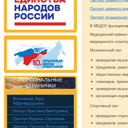
Паспорт кабинета уч
Паспорт кабинета пед
Паспорт музыкальног
В МБДОУ функциониру
Медицинский кабинет
медицинского осмотр
Музыкальный зал:
проведение музык
праздников, разв
общественных мер
ПЕРСОНАЛЬНЫЕ
семинаров, презен
СТРАНИЧКИ
проведение музык
организация инди
Велиляева Зера
Абдулкадыровна
Спортивный зал:
Белоус Кристина Викторовна
проведение спорт
Гринчук Марина Сергеевна
праздников, разв
Цверкун Татьяна Витальевна