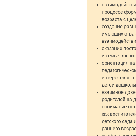
взаимодействие
процессе форм
возраста с цел
создание равн
имеющих огран
взаимодействи
оказание пост
и семье воспит
ориентация на
педагогическо
интересов и с
детей дошколь
взаимное дове
родителей на д
понимание пот
как воспитате
детского сада 
раннего возрас
конфиденциаль