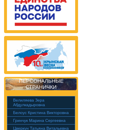
ПЕРСОНАЛЬНЫЕ
СТРАНИЧКИ
Велиляева Зера
Абдулкадыровна
Белоус Кристина Викторовна
Гринчук Марина Сергеевна
Цверкун Татьяна Витальевна