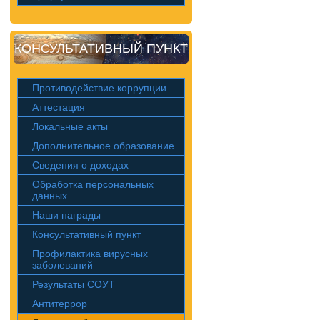
КОНСУЛЬТАТИВНЫЙ ПУНКТ
Противодействие коррупции
Аттестация
Локальные акты
Дополнительное образование
Сведения о доходах
Обработка персональных
данных
Наши награды
Консультативный пункт
Профилактика вирусных
заболеваний
Результаты СОУТ
Антитеррор