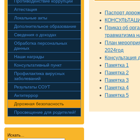
Противодействие коррупции
Аттестация
Паспорт дорож
Локальные акты
КОНСУЛЬТАЦИ
Дополнительное образование
Приказ об орг
Сведения о доходах
травматизма н
План мероприя
Обработка персональных
данных
2024год
Наши награды
Консультация 
Консультативный пункт
Памятка 1
Памятка 2
Профилактика вирусных
заболеваний
Памятка 3
Результаты СОУТ
Памятка 4
Памятка 5
Антитеррор
Дорожная безопасность
Просвещение для родителей!
Искать...