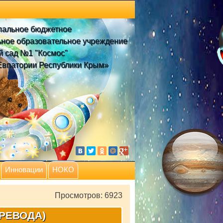
пальное бюджетное
ное образовательное учреждение
й сад №1 "Космос"
Евпатории Республики Крым»
Инновации
НОКО
Просмотров: 6923
РЕВОДА)