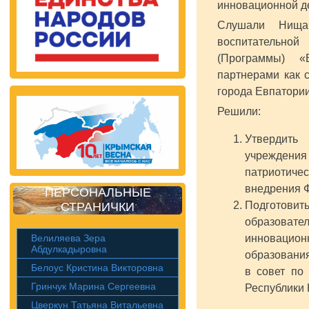
инновационной д
Слушали Нищак
воспитательной
(Программы) «
партнерами как 
города Евпатори
Решили:
Утвердить
учреждени
патриотиче
внедрения 
ПЕРСОНАЛЬНЫЕ
Подготовит
СТРАНИЧКИ
образоват
Велиляева Зера
инновацио
Абдулкадыровна
образования
Белоус Кристина Викторовна
в совет по
Гринчук Марина Сергеевна
Республики 
Цверкун Татьяна Витальевна