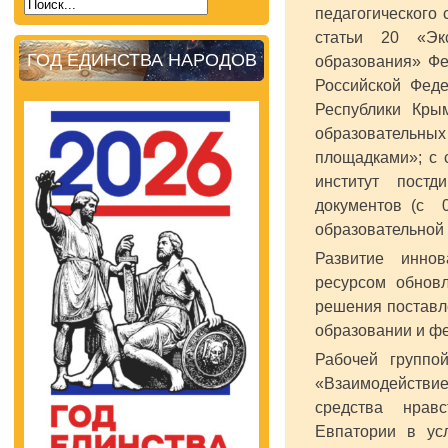
педагогического
статьи 20 «Эк
ГОД ЕДИНСТВА НАРОДОВ
образования» Фе
Российской Феде
Республики Кры
образовательных
площадками»; с
институт постд
документов (с 
образовательной 
Развитие иннов
ресурсом обнов
решения поставл
образовании и фе
Рабочей группо
«Взаимодействи
средства нравс
Евпатории в ус