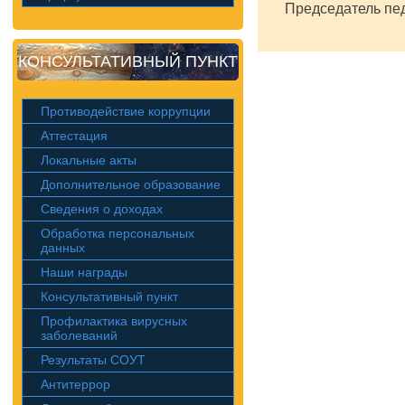
Председатель пед
КОНСУЛЬТАТИВНЫЙ ПУНКТ
Противодействие коррупции
Аттестация
Локальные акты
Дополнительное образование
Сведения о доходах
Обработка персональных
данных
Наши награды
Консультативный пункт
Профилактика вирусных
заболеваний
Результаты СОУТ
Антитеррор