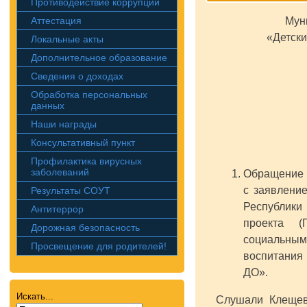
Противодействие коррупции
Аттестация
Мун
«Детски
Локальные акты
Дополнительное образование
Сведения о доходах
Обработка персональных
данных
Наши награды
Консультативный пункт
Профилактика вирусных
заболеваний
Обращение 
с заявлени
Результаты СОУТ
Республики
Антитеррор
проекта (
Дорожная безопасность
социальны
Просвещение для родителей!
воспитания
ДО».
Искать...
Слушали Клещев