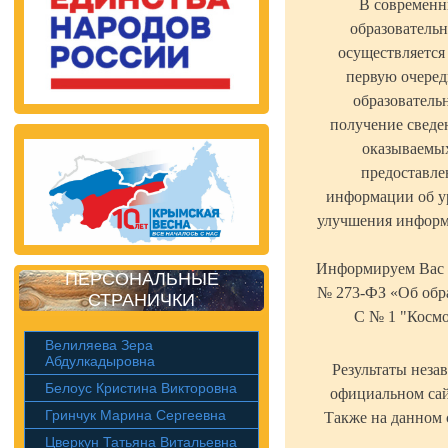
В современн
образовательн
осуществляется
первую очередь
образователь
получение сведен
оказываемых
предоставле
информации об у
улучшения информи
Информируем Вас о 
ПЕРСОНАЛЬНЫЕ
№ 273-ФЗ «Об обр
СТРАНИЧКИ
С № 1 "Космо
Велиляева Зера
Абдулкадыровна
Результаты неза
Белоус Кристина Викторовна
официальном са
Гринчук Марина Сергеевна
Также на данном 
Цверкун Татьяна Витальевна