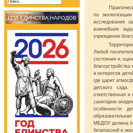
Практическая з
по экологизаци
ГОД ЕДИНСТВА НАРОДОВ
исследования з
важнейших зада
учреждении благо
Территория каж
Любой посетитель
состояние и, оцен
благоустройства 
и интересов дете
где царит атмосф
детского сада.
ответственная и 
санитарно-эпид
особенности де
образовательная
МБДОУ должна бы
безопасной и эко