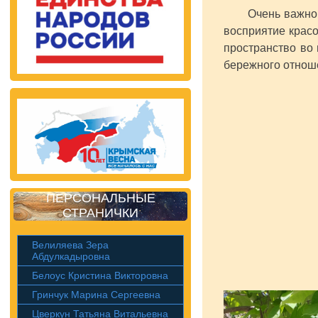
Очень важно, чт
восприятие крас
пространство во
бережного отноше
ПЕРСОНАЛЬНЫЕ
СТРАНИЧКИ
Велиляева Зера
Абдулкадыровна
Белоус Кристина Викторовна
Гринчук Марина Сергеевна
Цверкун Татьяна Витальевна