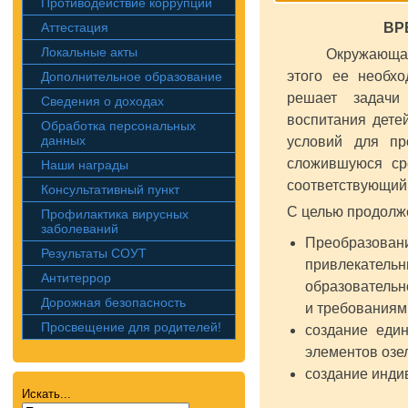
Противодействие коррупции
Аттестация
ВР
Локальные акты
Окружающая сре
этого ее необхо
Дополнительное образование
решает задачи 
Сведения о доходах
воспитания дете
Обработка персональных
данных
условий для пр
сложившуюся сре
Наши награды
соответствующий 
Консультативный пункт
С целью продолже
Профилактика вирусных
заболеваний
Преобразован
Результаты СОУТ
привлекател
Антитеррор
образовательн
Дорожная безопасность
и требования
Просвещение для родителей!
создание един
элементов озе
создание инди
Искать...